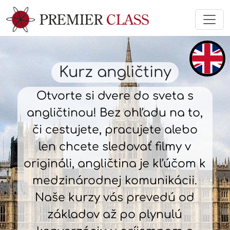
Kurz angličtiny
Otvorte si dvere do sveta s
angličtinou! Bez ohľadu na to,
či cestujete, pracujete alebo
len chcete sledovať filmy v
origináli, angličtina je kľúčom k
medzinárodnej komunikácii.
Naše kurzy vás prevedú od
základov až po plynulú